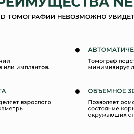
РЕИМУЩЕСТВА NE
3D-ТОМОГРАФИИ НЕВОЗМОЖНО УВИДЕТЬ
АВТОМАТИЧЕ
чии
Томограф подст
в или имплантов.
минимизируя л
ТА
ОБЪЕМНОЕ 3
деляет взрослого
Позволяет осмо
араметры
состояние корн
окружающих ст