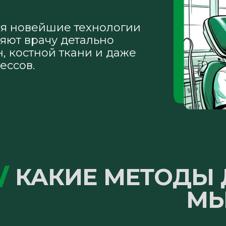
ся новейшие технологии
яют врачу детально
н, костной ткани и даже
ессов.
/
КАКИЕ МЕТОДЫ
МЫ