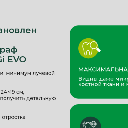
ановлен
граф
Gi EVO
МАКСИМАЛЬНА
и, минимум лучевой
Видны даже мик
костной ткани и 
24×19 см,
 получить детальную
 отростка