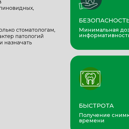
в
клиновидных,
БЕЗОПАСНОСТ
олько стоматологам,
Минимальная доз
информативност
актер патологий
и назначать
БЫСТРОТА
Получение снимк
времени